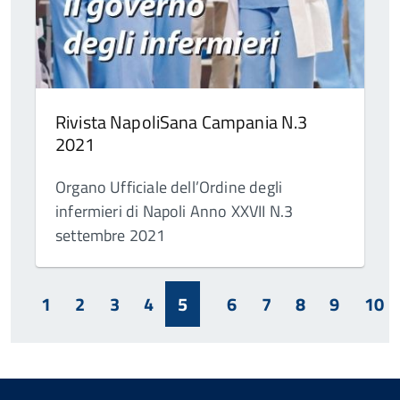
Rivista NapoliSana Campania N.3
2021
Organo Ufficiale dell’Ordine degli
infermieri di Napoli Anno XXVII N.3
settembre 2021
1
2
3
4
5
6
7
8
9
10