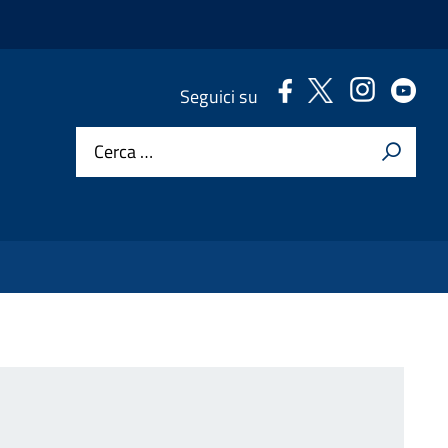
.
.
.
.
Seguici su
Cerca …