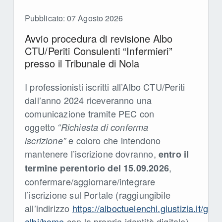
Pubblicato: 07 Agosto 2026
Avvio procedura di revisione Albo
CTU/Periti Consulenti “Infermieri”
presso il Tribunale di Nola
I professionisti iscritti all’Albo CTU/Periti
dall’anno 2024 riceveranno una
comunicazione tramite PEC con
oggetto
“Richiesta di conferma
e coloro che intendono
iscrizione”
mantenere l’iscrizione dovranno,
entro il
,
termine perentorio del 15.09.2026
confermare/aggiornare/integrare
l’iscrizione sul Portale (raggiungibile
all’indirizzo
https://alboctuelenchi.giustizia.it/gest
albi/home
con la propria identità digitale)