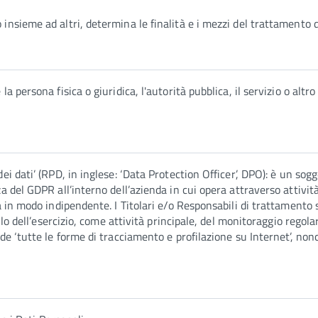
nsieme ad altri, determina le finalità e i mezzi del trattamento di
a persona fisica o giuridica, l'autorità pubblica, il servizio o alt
ei dati’ (RPD, in inglese: ‘Data Protection Officer’, DPO): è un sog
a del GDPR all’interno dell’azienda in cui opera attraverso attivit
ma in modo indipendente. I Titolari e/o Responsabili di trattament
ello dell’esercizio, come attività principale, del monitoraggio regola
de ‘tutte le forme di tracciamento e profilazione su Internet’, nonch