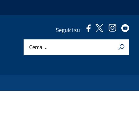
.
.
.
.
Seguici su
Cerca …