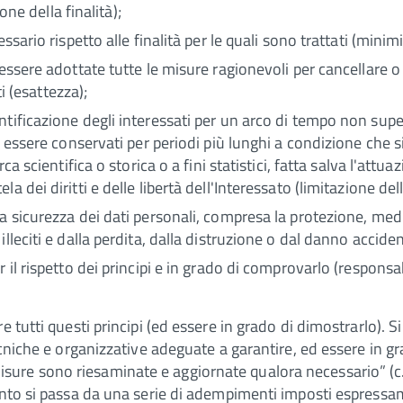
one della finalità);
ssario rispetto alle finalità per le quali sono trattati (minim
essere adottate tutte le misure ragionevoli per cancellare o 
ti (esattezza);
tificazione degli interessati per un arco di tempo non super
o essere conservati per periodi più lunghi a condizione che s
ca scientifica o storica o a fini statistici, fatta salva l'att
a dei diritti e delle libertà dell'Interessato (limitazione de
ta sicurezza dei dati personali, compresa la protezione, me
leciti e dalla perdita, dalla distruzione o dal danno accident
 il rispetto dei principi e in grado di comprovarlo (responsa
 tutti questi principi (ed essere in grado di dimostrarlo). Si
ecniche e organizzative adeguate a garantire, ed essere in g
e sono riesaminate e aggiornate qualora necessario” (c.d. p
anto si passa da una serie di adempimenti imposti espressa