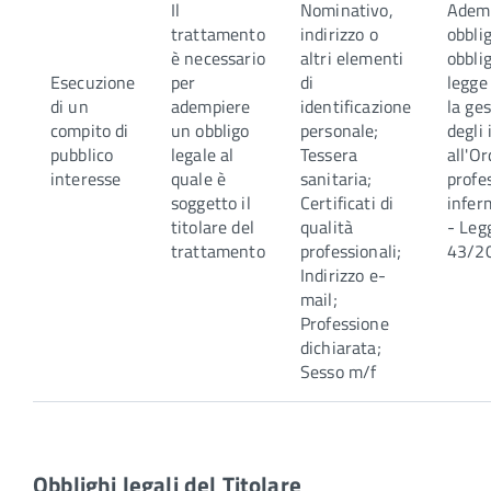
Il
Nominativo,
Ademp
trattamento
indirizzo o
obblig
è necessario
altri elementi
obblig
Esecuzione
per
di
legge
di un
adempiere
identificazione
la ge
compito di
un obbligo
personale;
degli 
pubblico
legale al
Tessera
all'Or
interesse
quale è
sanitaria;
profe
soggetto il
Certificati di
infer
titolare del
qualità
- Leg
trattamento
professionali;
43/2
Indirizzo e-
mail;
Professione
dichiarata;
Sesso m/f
Obblighi legali del Titolare